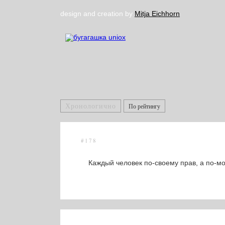
design and creation by
Mitja Eichhorn
Хронологично
По рейтингу
#178
Каждый человек по-своему прав, а по-мо